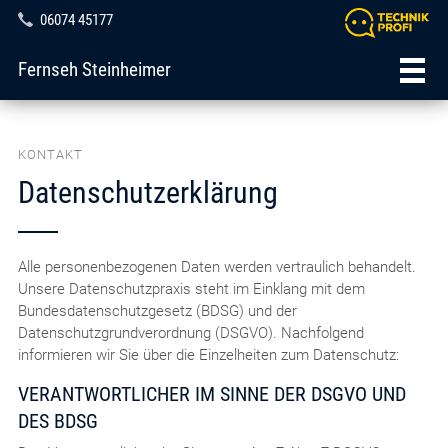
06074 45177
Fernseh Steinheimer
KONTAKT
Datenschutzerklärung
Alle personenbezogenen Daten werden vertraulich behandelt.
Unsere Datenschutzpraxis steht im Einklang mit dem
Bundesdatenschutzgesetz (BDSG) und der
Datenschutzgrundverordnung (DSGVO). Nachfolgend
informieren wir Sie über die Einzelheiten zum Datenschutz:
VERANTWORTLICHER IM SINNE DER DSGVO UND
DES BDSG