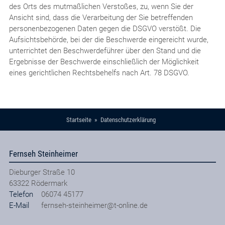
des Orts des mutmaßlichen Verstoßes, zu, wenn Sie der
Ansicht sind, dass die Verarbeitung der Sie betreffenden
personenbezogenen Daten gegen die DSGVO verstößt. Die
Aufsichtsbehörde, bei der die Beschwerde eingereicht wurde,
unterrichtet den Beschwerdeführer über den Stand und die
Ergebnisse der Beschwerde einschließlich der Möglichkeit
eines gerichtlichen Rechtsbehelfs nach Art. 78 DSGVO.
Startseite
Datenschutzerklärung
Fernseh Steinheimer
Dieburger Straße 10
63322
Rödermark
Telefon
06074 45177
E-Mail
fernseh-steinheimer@t-online.de